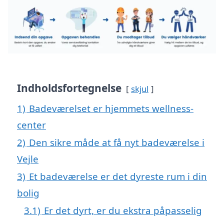
Indholdsfortegnelse
skjul
1)
Badeværelset er hjemmets wellness-
center
2)
Den sikre måde at få nyt badeværelse i
Vejle
3)
Et badeværelse er det dyreste rum i din
bolig
3.1)
Er det dyrt, er du ekstra påpasselig