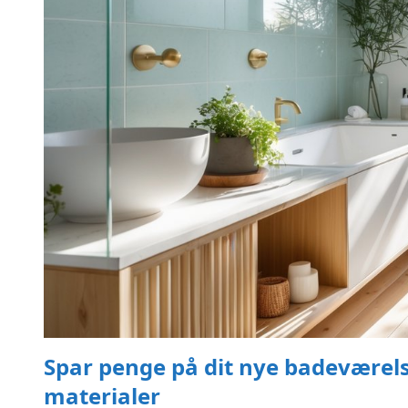
Spar penge på dit nye badeværelse
materialer