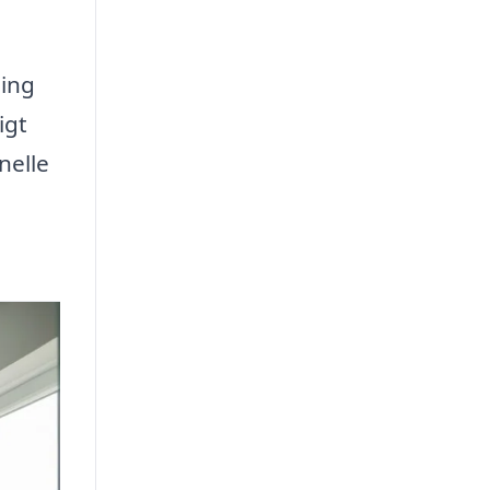
ning
igt
nelle